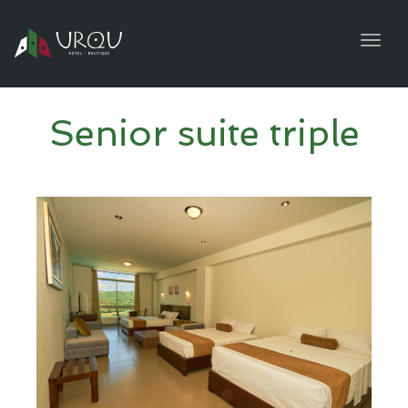
navig
Togg
navig
Senior suite triple