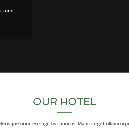
as one
OUR HOTEL
elerisque nunc eu sagittis rhoncus. Mauris eget ullamcorpe